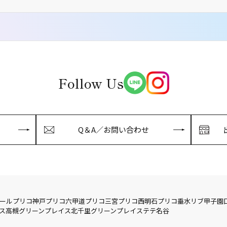
Follow Us
Q＆A／お問い合わせ
ール
プリコ神戸
プリコ六甲道
プリコ三宮
プリコ西明石
プリコ垂水
リブ
甲子園
ス
高槻グリーンプレイス
北千里グリーンプレイス
テテ名谷