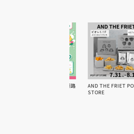
小学生対象! 「第3回姫路
AND THE FRIET POPUP
得とくゼミナール
STORE
KIDS…