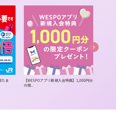
】1,000円分
＜予告＞毎月第２・４金曜日は３倍ポイン
WE
トアップキャ...