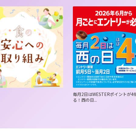
2日はWESTERポイントが4倍たま
【WESPOアプリ新規入会特典
の日...
の限...