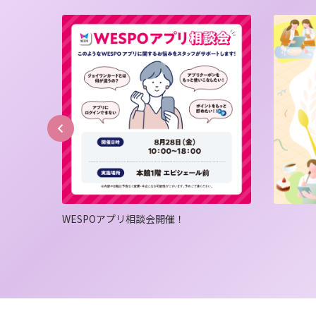
毎月
る！西