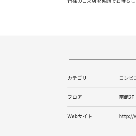
皆様のご来店を笑顔でお待ちし
カテゴリー
コンビ
フロア
南館2F
Webサイト
http://