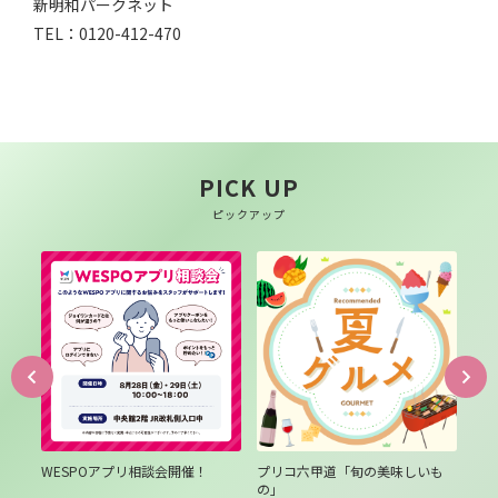
新明和パークネット
TEL：
0120-412-470
PICK UP
ピックアップ
は３
WESPOアプリ相談会開催！
プリコ六甲道「旬の美味しいも
プ
の」
テ