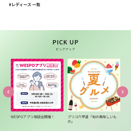
#レディース 一覧
PICK UP
ピックアップ
は３
WESPOアプリ相談会開催！
プリコ六甲道「旬の美味しいも
プ
の」
テ