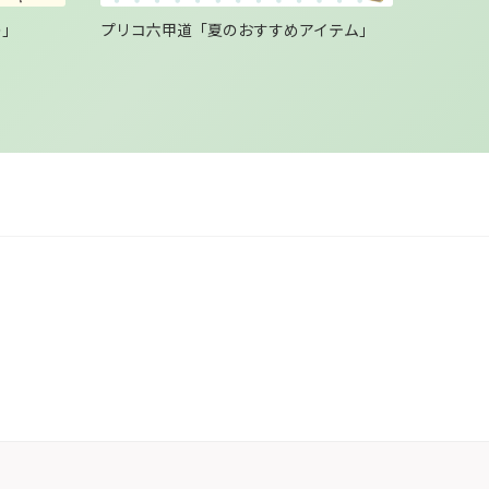
の」
プリコ六甲道「夏のおすすめアイテム」
プリコ六