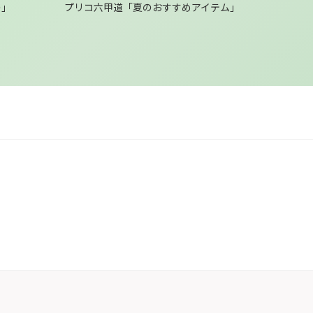
の」
プリコ六甲道「夏のおすすめアイテム」
プリコ六