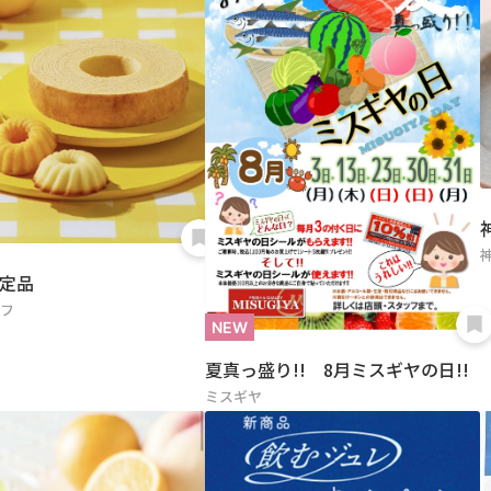
定品
ロフ
夏真っ盛り!! 8月ミスギヤの日!!
ミスギヤ