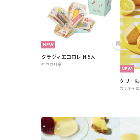
クラヴィエコロレ N 5入
神戸凮月堂
ケリー限
ゴンチャ