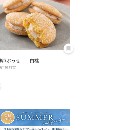
神戸ぶっせ 白桃
神戸凮月堂