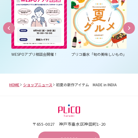
は３
WESPOアプリ相談会開催！
プリコ垂水「旬の美味しいもの」
プ
ム
HOME
ショップニュース
初夏の新作アイテム MADE in INDIA
〒655-0027 神戸市垂水区神田町1-20