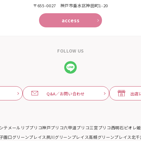
〒655-0027 神戸市垂水区神田町1-20
access
FOLLOW US
Q&A／お問い合わせ
出店
ンテメール
リブ
プリコ神戸
プリコ六甲道
プリコ三宮
プリコ西明石
ピオレ
子園口グリーンプレイス
夙川グリーンプレイス
高槻グリーンプレイス
北千