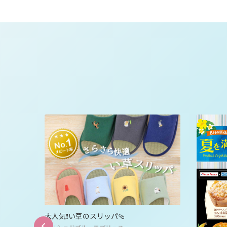
大人気❗️い草のスリッパ🩴