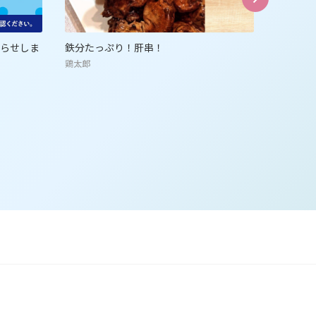
知らせしま
鉄分たっぷり！肝串！
神戸土産
鶏太郎
ゴンチャ