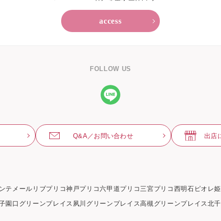
access
FOLLOW US
Q&A／お問い合わせ
出店
ンテメール
リブ
プリコ神戸
プリコ六甲道
プリコ三宮
プリコ西明石
ピオレ
子園口グリーンプレイス
夙川グリーンプレイス
高槻グリーンプレイス
北