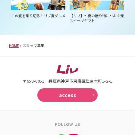
あい
この夏を乗り切る！リブ夏グルメ
【リブ】～夏の贈り物に～お中元
コ
スイーツギフト
診断
HOME
スタッフ募集
〒658-0051 兵庫県神戸市東灘区住吉本町1-2-1
access
FOLLOW US