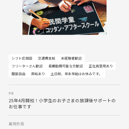
シフト応相談
交通費支給
未経験者歓迎
フリーターさん歓迎
長期勤務可能な方歓迎
正社員登用あり
服装自由
昇給あり
土日祝、年末年始はお休みです。
PR
25年4月開校！小学生のお子さまの放課後サポートの
お仕事です
雇用形態