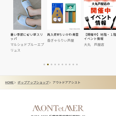
暑い季節に🍃い草スリ
再入荷❣️ちいかわ青雲
【開催中】地階・１
ッパ
イベント情報
香ぎゃらりぃ芦屋
マルシェドブルーエプ
大丸 芦屋店
リュス
HOME
ポップアップショップ
アウトドアアシスト