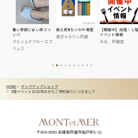
暑い季節に🍃い草スリ
再入荷❣️ちいかわ青雲
【開催中】地階・１
ッパ
イベント情報
香ぎゃらりぃ芦屋
マルシェドブルーエプ
大丸 芦屋店
リュス
HOME
ポップアップショップ
3階イベント2026年おせちご予約承りにつきまして
〒659-0093
兵庫県芦屋市船戸町1-31