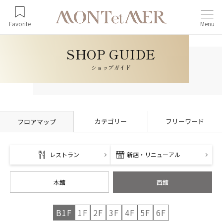
Favorite
Menu
ショップガイド
カテゴリー
フリーワード
フロアマップ
レストラン
新店・リニューアル
本館
西館
B1F
1F
2F
3F
4F
5F
6F