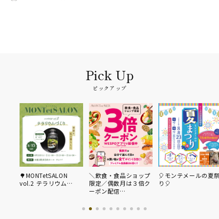
ピックアップ
🌳MONTetSALON
＼飲食・食品ショップ
🎈モンテメールの夏
vol.2 テラリウム…
限定／偶数月は３倍ク
り🎈
ーポン配信…