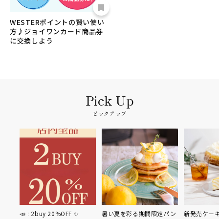
WESTERポイントの賢い使い
方♪ジョイワンカード商品券
に交換しよう
ピックアップ
📣 : 2buy 20%OFF ✨
暑い夏を彩る期間限定パン
新発売ケー