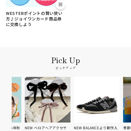
WESTERポイントの賢い使い
方♪ジョイワンカード商品券
に交換しよう
ピックアップ
26年秋
NEW ベロアヘアアクセサ
NEW BALANCEより新作入
季節の棹菓