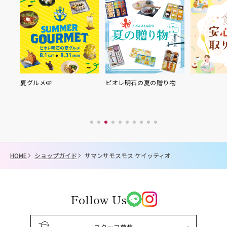
 苔テ
夏グルメ🍉
ピオレ明石の夏の贈り物
HOME
ショップガイド
サマンサモスモス ケイッティオ
Follow Us