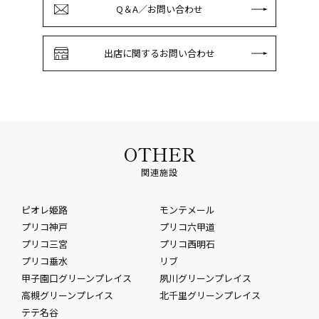
Q＆A／お問い合わせ
出店に関するお問い合わせ
OTHER
関連施設
ピオレ姫路
モンテメール
プリコ神戸
プリコ六甲道
プリコ三宮
プリコ西明石
プリコ垂水
リブ
甲子園口グリーンプレイス
夙川グリーンプレイス
高槻グリーンプレイス
北千里グリーンプレイス
テテ名谷