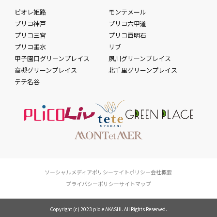
ピオレ姫路
モンテメール
プリコ神戸
プリコ六甲道
プリコ三宮
プリコ西明石
プリコ垂水
リブ
甲子園口グリーンプレイス
夙川グリーンプレイス
高槻グリーンプレイス
北千里グリーンプレイス
テテ名谷
ソーシャルメディアポリシー
サイトポリシー
会社概要
プライバシーポリシー
サイトマップ
Copyright (c) 2023 piole AKASHI. All Rights Reserved.