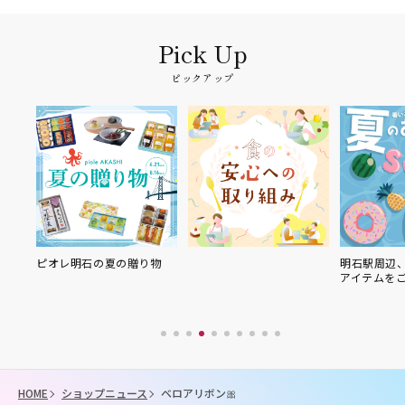
ピックアップ
ピオレ明石の夏の贈り物
明石駅周辺
アイテムを
HOME
ショップニュース
ベロアリボン🎀