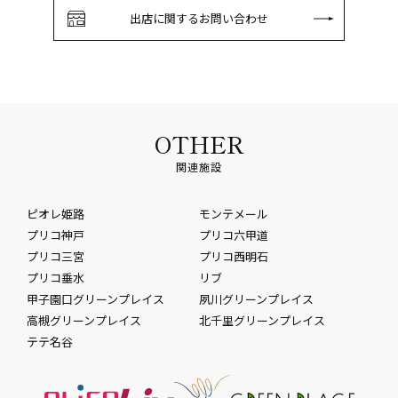
出店に関するお問い合わせ
OTHER
関連施設
ピオレ姫路
モンテメール
プリコ神戸
プリコ六甲道
プリコ三宮
プリコ西明石
プリコ垂水
リブ
甲子園口グリーンプレイス
夙川グリーンプレイス
高槻グリーンプレイス
北千里グリーンプレイス
テテ名谷