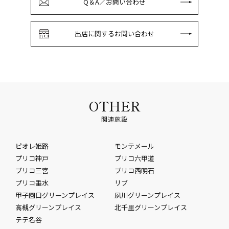
Q＆A／お問い合わせ
出店に関するお問い合わせ
OTHER
関連施設
ピオレ姫路
モンテメール
プリコ神戸
プリコ六甲道
プリコ三宮
プリコ西明石
プリコ垂水
リブ
甲子園口グリーンプレイス
夙川グリーンプレイス
高槻グリーンプレイス
北千里グリーンプレイス
テテ名谷