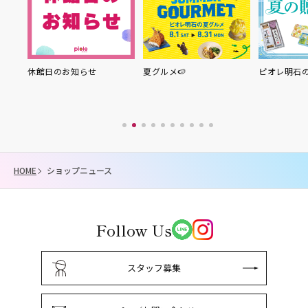
り縁
休館日のお知らせ
夏グルメ🍉
ピオレ明石
HOME
ショップニュース
Follow Us
スタッフ募集