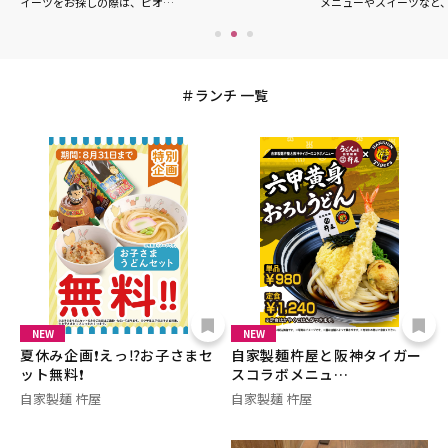
イーツをお探しの際は、ピオ…
メニューやスイーツなど
ランチ 一覧
NEW
NEW
夏休み企画❗️えっ⁉️お子さまセ
自家製麺杵屋と阪神タイガー
ット無料❗️
スコラボメニュ…
自家製麺 杵屋
自家製麺 杵屋