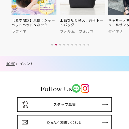
 N
【夏季限定】爽快！シャー
上品な切り替え、舟形トー
ギャザーデ
ベットヘッド＆ネック
トバッグ
ソールサン
グ
ラフィネ
フォルム フォルマ
ダイアナ
HOME
イベント
Follow Us
スタッフ募集
Q＆A／お問い合わせ