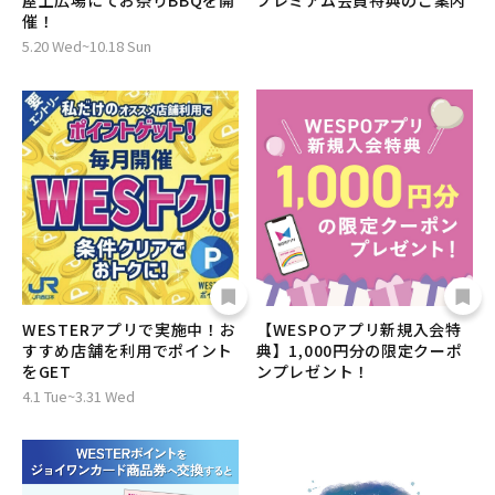
屋上広場にてお祭りBBQを開
プレミアム会員特典のご案内
催！
5.20 Wed~10.18 Sun
WESTERアプリで実施中！お
【WESPOアプリ新規入会特
すすめ店舗を利用でポイント
典】1,000円分の限定クーポ
をGET
ンプレゼント！
4.1 Tue~3.31 Wed