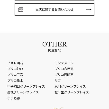
出店に関するお問い合わせ
OTHER
関連施設
ピオレ明石
モンテメール
プリコ神戸
プリコ六甲道
プリコ三宮
プリコ西明石
プリコ垂水
リブ
甲子園口グリーンプレイス
夙川グリーンプレイス
高槻グリーンプレイス
北千里グリーンプレイス
テテ名谷