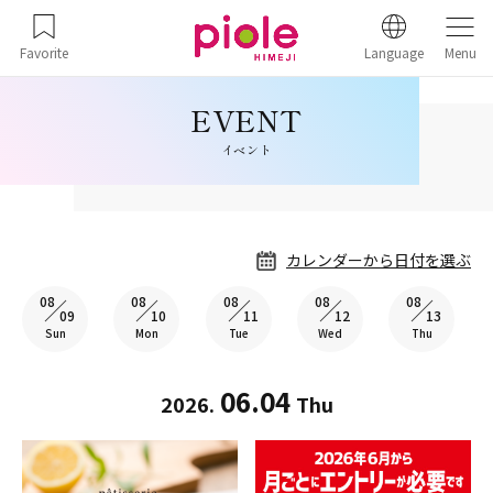
Favorite
Language
Menu
イベント
カレンダーから日付を選ぶ
08
08
08
08
08
09
10
11
12
13
Sun
Mon
Tue
Wed
Thu
06.04
2026.
Thu