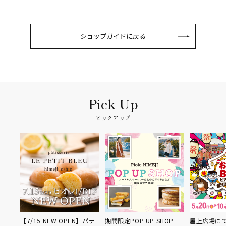
ショップガイドに戻る
ピックアップ
P
【7/15 NEW OPEN】パテ
期間限定POP UP SHOP
屋上広場にて