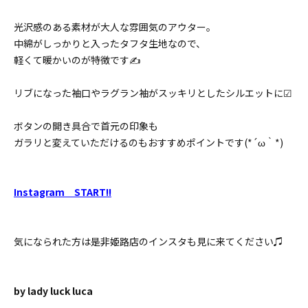
光沢感のある素材が大人な雰囲気のアウター。
中綿がしっかりと入ったタフタ生地なので、
軽くて暖かいのが特徴です✍
リブになった袖口やラグラン袖がスッキリとしたシルエットに☑
ボタンの開き具合で首元の印象も
ガラリと変えていただけるのもおすすめポイントです(*´ω｀*)
Instagram START!!
気になられた方は是非姫路店のインスタも見に来てください♫
by lady luck luca