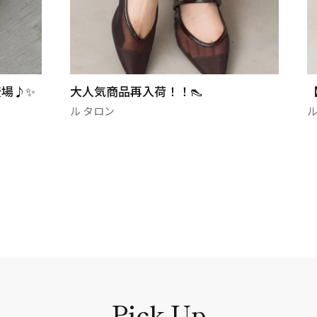
場♪✨
大人気商品再入荷！！👠
ル タロン
ル