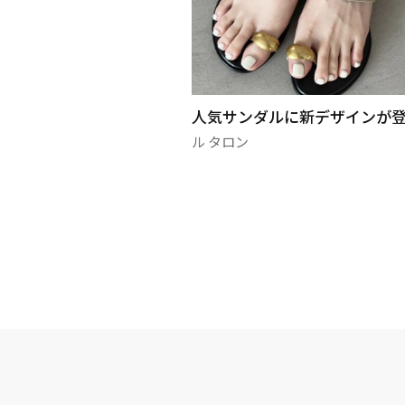
ンツ👖✨
人気サンダルに新デザインが登
ル タロン