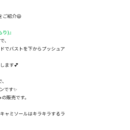
をご紹介😃
もり)』
で、
ドでバストを下からプッシュア
します💕
で、
ンです✨
のみの販売です。
キャミソールはキラキラするラ
