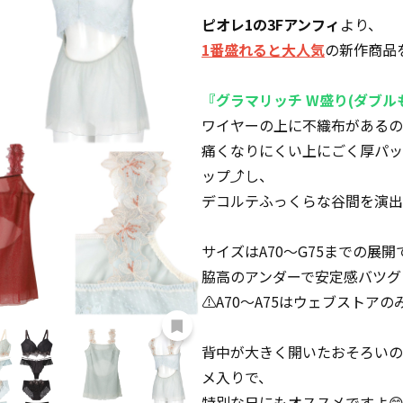
ピオレ1の3Fアンフィ
より、
1番盛れると大人気
の新作商品
『グラマリッチ W盛り(ダブル
ワイヤーの上に不織布があるの
痛くなりにくい上にごく厚パッ
ップ⤴️し、
デコルテふっくらな谷間を演出
サイズはA70〜G75までの展開
脇高のアンダーで安定感バツグ
⚠️A70〜A75はウェブストア
背中が大きく開いたおそろいの
メ入りで、
特別な日にもオススメですよ