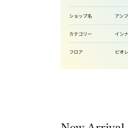
ショップ名
アン
カテゴリー
イン
フロア
ピオレ1
New Arrival