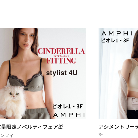
数量限定ノベルティフェア🎁
アシメントリー
✨
アンフィ