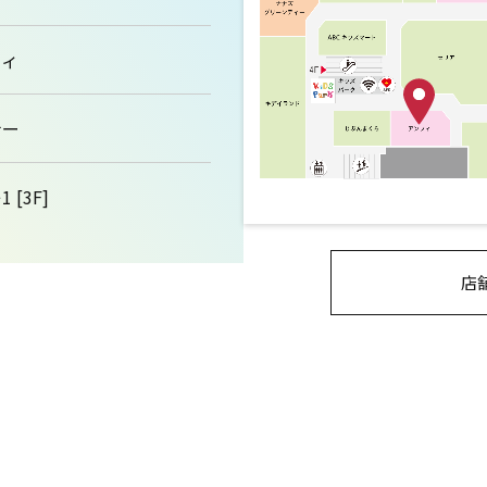
フィ
ナー
 [3F]
店