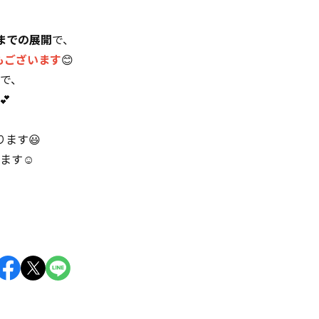
0までの展開
で、
もございます
😊
で、
💕
ます😃
ます☺️