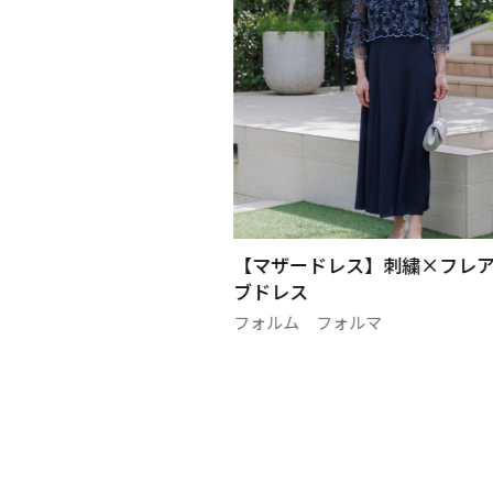
×ジレ レイヤード風パ
【マザードレス】刺繍×フレ
ブドレス
マ
フォルム フォルマ