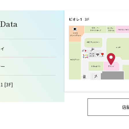
 Data
フィ
ナー
 [3F]
店