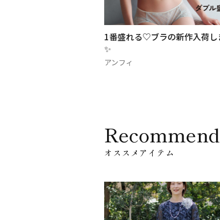
 Bra
1番盛れる♡ブラの新作入荷し
✨
アンフィ
Recommend
オススメアイテム