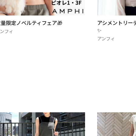
数量限定ノベルティフェア🎁
アシメントリー
✨
アンフィ
アンフィ