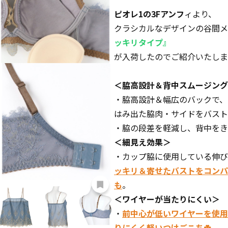
ピオレ1の3Fアンフ
ィより、
クラシカルなデザインの谷間メ
ッキリタイプ』
が入荷したのでご紹介いたしま
＜脇高設計＆背中スムージング
・脇高設計＆幅広のバックで、
はみ出た脇肉・サイドをバスト
・脇の段差を軽減し、背中をき
＜細見え効果＞
・カップ脇に使用している伸び
ッキリ＆寄せたバストをコンパ
も
。
＜ワイヤーが当たりにくい＞
・
前中心が低いワイヤーを使用
りにくく軽いつけごこち☘️