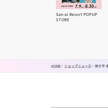
AND THE FRIET POPUP
San-ai Resort POPUP
STORE
STORE
HOME
ショップニュース
焼き芋-