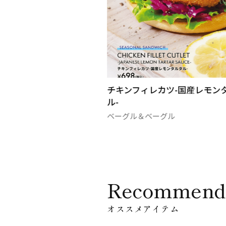
ード
チキンフィレカツ-国産レモン
ル-
ル
ベーグル＆ベーグル
Recommend
オススメアイテム