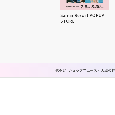
AND THE FRIET POPUP
San-ai Resort POPUP
STORE
STORE
HOME
ショップニュース
天空の