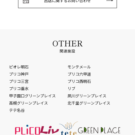
出店に関するお問い合わせ
OTHER
関連施設
ピオレ明石
モンテメール
プリコ神戸
プリコ六甲道
プリコ三宮
プリコ西明石
プリコ垂水
リブ
甲子園口グリーンプレイス
夙川グリーンプレイス
高槻グリーンプレイス
北千里グリーンプレイス
テテ名谷