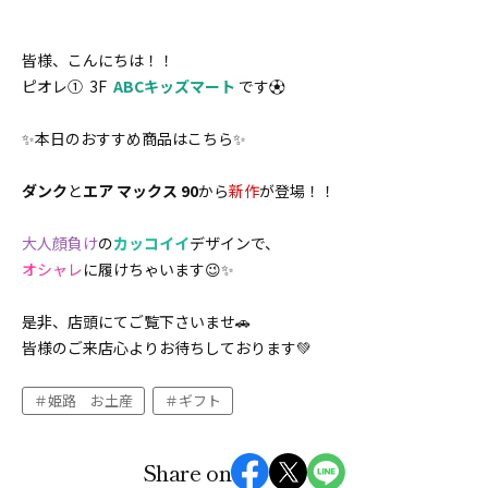
皆様、こんにちは！！
ピオレ① 3F
ABCキッズマート
です⚽
✨本日のおすすめ商品はこちら✨
ダンク
と
エア マックス 90
から
新作
が登場！！
大人顔負け
の
カッコイイ
デザインで、
オシャレ
に履けちゃいます😉✨
是非、店頭にてご覧下さいませ🚗
皆様のご来店心よりお待ちしております💚
姫路 お土産
ギフト
Share on