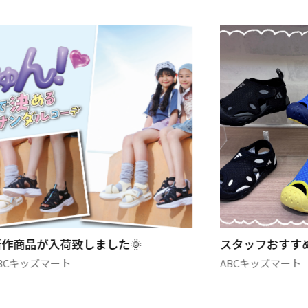
新作商品が入荷致しました🌞
スタッフおすすめ
BCキッズマート
ABCキッズマート