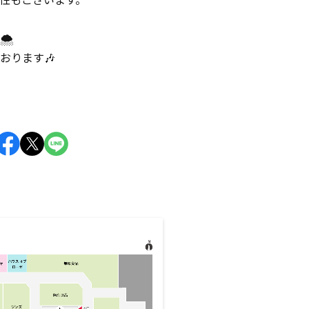
🌨
おります🎶