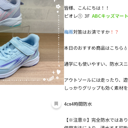
皆様、こんにちは！！
ピオレ① 3F
ABCキッズマー
梅雨
対策はお済ですか
！？
本日のおすすめ商品はこちら💧
通学にも使いやすい、防水スニ
アウトソールには走ったり、遊
しっかりグリップも効く素材を
4㎝4時間防水
【※注意※】完全防水ではあり
使用方法により、浸水する可能