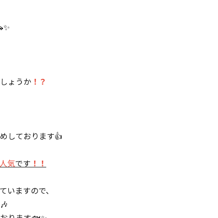
✨

しょうか
！？
めしております👍
人気
です
！！
ていますので、
🎶
おります🐟✨