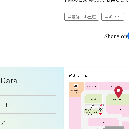
姫路 お土産
ギフト
Share on
 Data
マート
ーズ