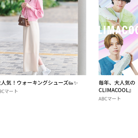
大人気！ウォーキングシューズ👟✨
毎年、大人気の『
CLIMACOOL』
BCマート
ABCマート