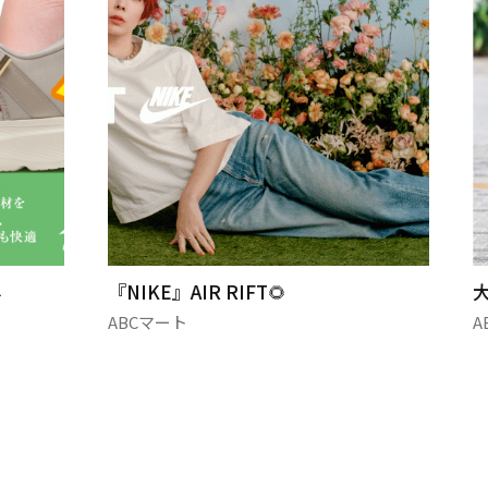

『NIKE』AIR RIFT🌻
ABCマート
A