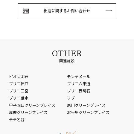
出店に関するお問い合わせ
OTHER
関連施設
ピオレ明石
モンテメール
プリコ神戸
プリコ六甲道
プリコ三宮
プリコ西明石
プリコ垂水
リブ
甲子園口グリーンプレイス
夙川グリーンプレイス
高槻グリーンプレイス
北千里グリーンプレイス
テテ名谷