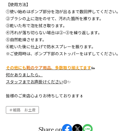
【使用方法】
①使い始めはポンプ部分を泡が出るまで数回押してください。
②ブラシの上に泡をのせて、汚れた箇所を擦ります。
③乾いた布で泡を拭き取ります。
④汚れが落ち切らない場合は②~③を繰り返します。
⑤自然乾燥させます。
⑥乾いた後に仕上げで防水スプレーを振ります。
※ご使用時は、ポンプ下部のストッパーをはずしてください。
その他にも
靴のケア用品
、多数取り揃えてます
👟
何かありましたら、
スタッフまでお声掛けください
😌✨
皆様のご来店心よりお待ちしております🌷︎
姫路 お土産
Share on