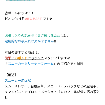
皆様こんにちは！！
ピオレ① ４F
ABC-MART
です🍀
お気に入りの靴を長く履き続けるため
には、
定期的なお手入れが欠かせません
‼️
本日のおすすめ商品は、
簡単に
お手入れ
できちゃう
スタッフおすすめ
『
スニーカークリーナーフォーム
』のご紹介です🙌🏻
【用途】
スニーカー用👟🫧
スムースレザー、合成皮革、スエード・ヌバックなどの起毛革、
キャンバス・ナイロン・メッシュ・ゴムのソール部分の汚れ落と
し