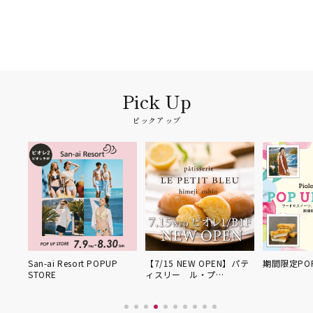
ピックアップ
UP
San-ai Resort POPUP
【7/15 NEW OPEN】パテ
期間限定POP
STORE
ィスリー ル・プ…