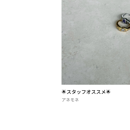
スメ🌟
トレンド感あふれる新作ブレ
🌟
アネモネ