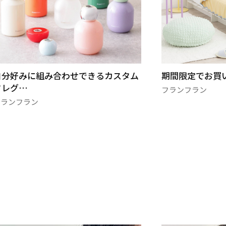
期間限定でお買い得になりました🚩
今年も登場！フ
2025🌈
フランフラン
フランフラン