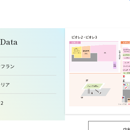
 Data
ンフラン
テリア
2
店