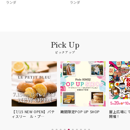
ランダ
ランダ
ピックアップ
N】パテ
期間限定POP UP SHOP
屋上広場にてお祭りBBQを
開催！