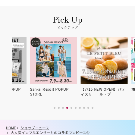
ピックアップ
UP
San-ai Resort POPUP
【7/15 NEW OPEN】パテ
期間限定POP
STORE
ィスリー ル・プ…
HOME
ショップニュース
大人気インフルエンサーとのコラボワンピース🌼