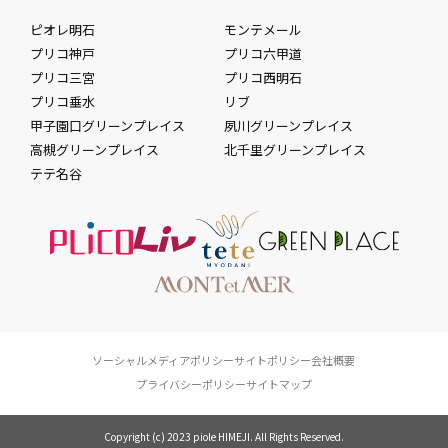
ピオレ明石
モンテメール
プリコ神戸
プリコ六甲道
プリコ三宮
プリコ西明石
プリコ垂水
リブ
甲子園口グリーンプレイス
夙川グリーンプレイス
高槻グリーンプレイス
北千里グリーンプレイス
テテ名谷
ソーシャルメディアポリシー
サイトポリシー
会社概要
プライバシーポリシー
サイトマップ
Copyright (c) 2023 piole HIMEJI. All Rights Reserved.