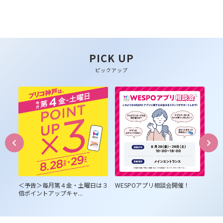
PICK UP
ピックアップ
員様
＜予告＞毎月第４金・土曜日は３
WESPOアプリ相談会開催！
プ
倍ポイントアップキャ...