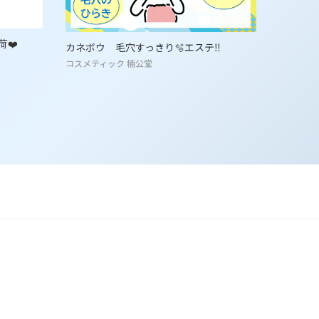
荷❤️
チャコッ
カネボウ 毛穴すっきり🫧エステ‼️
🩰🤍
コスメティック 楠公堂
ショップ