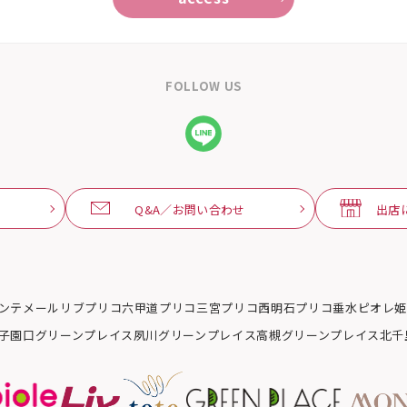
FOLLOW US
Q&A／お問い合わせ
出店
ンテメール
リブ
プリコ六甲道
プリコ三宮
プリコ西明石
プリコ垂水
ピオレ
子園口グリーンプレイス
夙川グリーンプレイス
高槻グリーンプレイス
北千