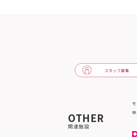
スタッフ募集
モ
甲
OTHER
関連施設