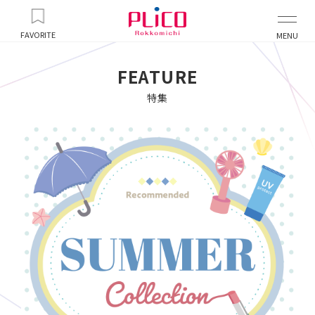
FAVORITE
MENU
FEATURE
特集