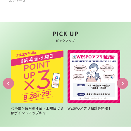
ルナアース
PICK UP
ピックアップ
員様
＜予告＞毎月第４金・土曜日は３
WESPOアプリ相談会開催！
プ
倍ポイントアップキャ...
の