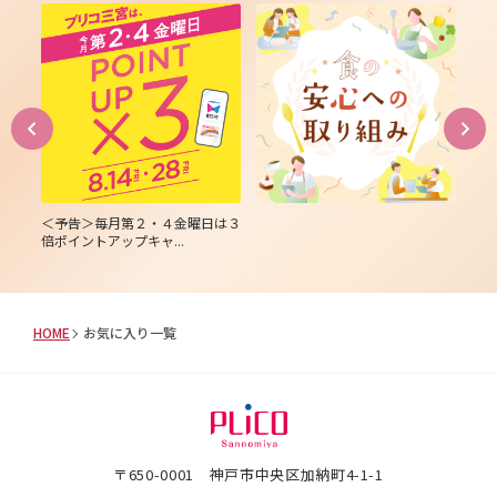
員様
＜予告＞毎月第２・４金曜日は３
毎月
倍ポイントアップキャ...
倍た
HOME
お気に入り一覧
〒650-0001 神戸市中央区加納町4-1-1