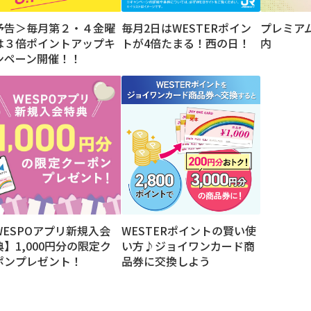
予告＞毎月第２・４金曜
毎月2日はWESTERポイン
プレミア
は３倍ポイントアップキ
トが4倍たまる！西の日！
内
ンペーン開催！！
WESPOアプリ新規入会
WESTERポイントの賢い使
典】1,000円分の限定ク
い方♪ジョイワンカード商
ポンプレゼント！
品券に交換しよう