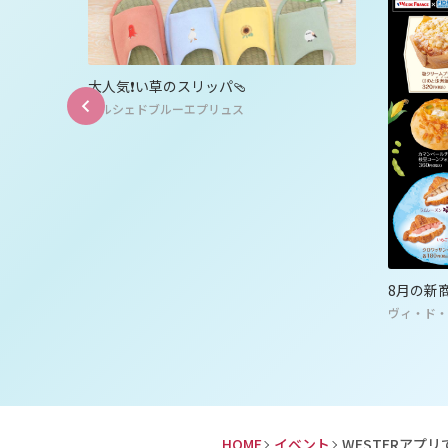
アイシテ
す！
アイシテ
8月の新商品！
ヴィ・ド・フランス
HOME
イベント
WESTERアプ