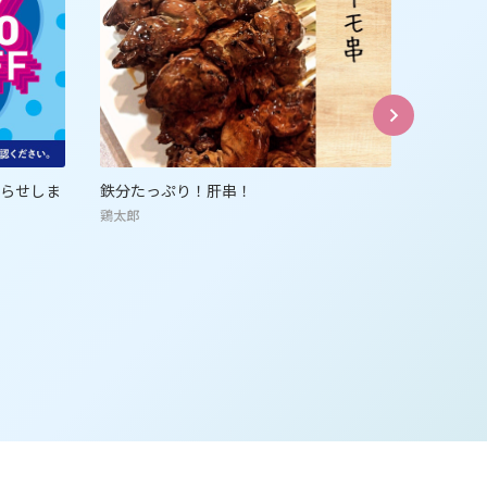
神戸土産
お家で快
ゴンチャロフ
マルシェ