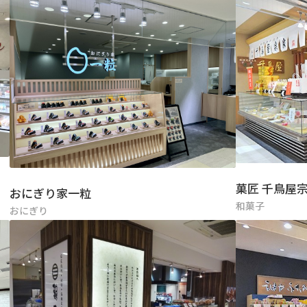
菓匠 千鳥屋
おにぎり家一粒
和菓子
おにぎり