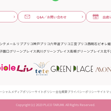
Q&A／お問い合わせ
出店
ンテメール
リブ
プリコ神戸
プリコ六甲道
プリコ三宮
プリコ西明石
ピオレ
子園口グリーンプレイス
夙川グリーンプレイス
高槻グリーンプレイス
北千
ーシャルメディアポリシー
サイトポリシー
会社概要
プライバシーポリシー
サイトマ
Copyright (c) 2023 PLiCO TARUMI. All Rights Reserved.