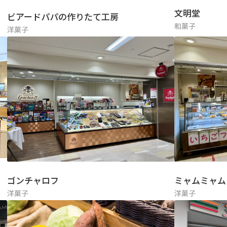
文明堂
ビアードパパの作りたて工房
和菓子
洋菓子
ゴンチャロフ
ミャムミャム
洋菓子
洋菓子