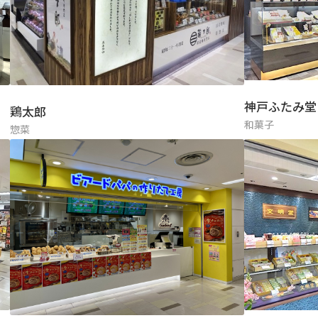
神戸ふたみ堂
鶏太郎
和菓子
惣菜