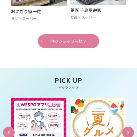
菓匠 千鳥屋宗家
おにぎり家一粒
北野エ
食品・スーパー
食品・スーパー
食品・ス
他のショップを探す
PICK UP
ピックアップ