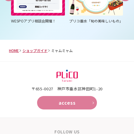
SPOアプリ相談会開催！
プリコ垂水「旬の美味しいもの」
プリコ垂水「夏
ム」
HOME
ショップガイド
ミャムミャム
〒655-0027 神戸市垂水区神田町1-20
access
FOLLOW US