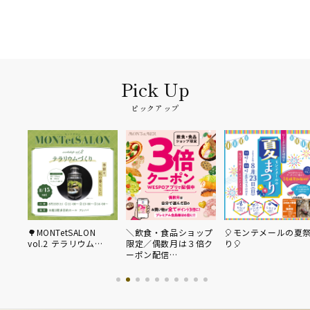
ピックアップ
🌳MONTetSALON
＼飲食・食品ショップ
🎈モンテメールの夏
vol.2 テラリウム…
限定／偶数月は３倍ク
り🎈
ーポン配信…