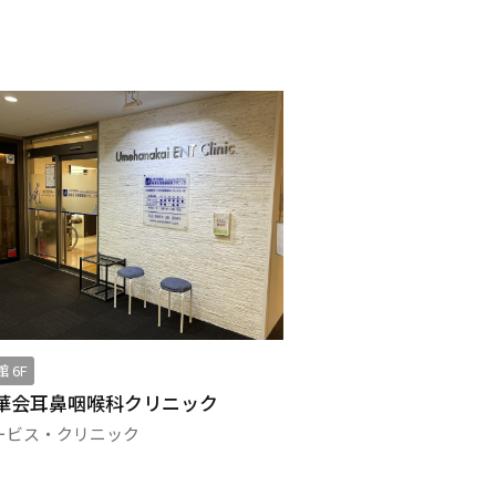
 6F
西館 5F
華会耳鼻咽喉科クリニック
クリニックプラ
ービス・クリニック
サービス・クリニ