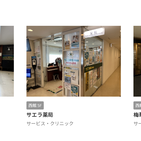
西館 5F
西館
サエラ薬局
梅
サービス・クリニック
サ