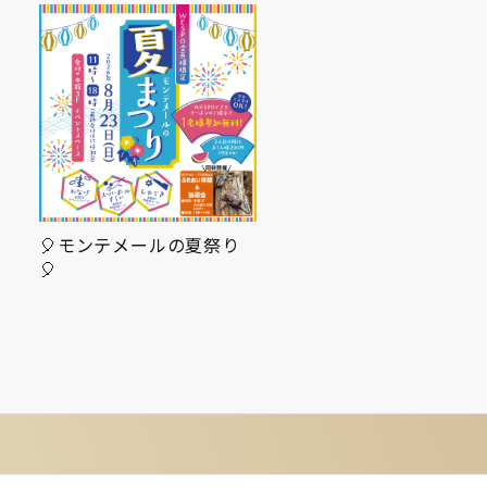
🎈モンテメールの夏祭り
🦴【芦屋市フレイル予
🎈
事業】骨密度・体組成
定…