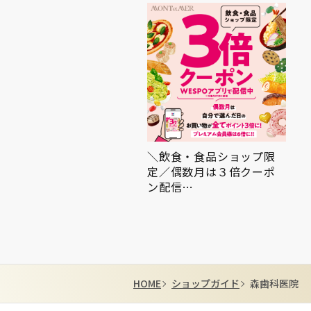
館日のお知らせ
＼飲食・食品ショップ限
定／偶数月は３倍クーポ
ン配信…
HOME
ショップガイド
森歯科医院