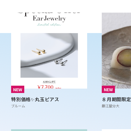
NEW
NEW
特別価格✨丸玉ピアス
８月期間限
ブルーム
藤江屋分大