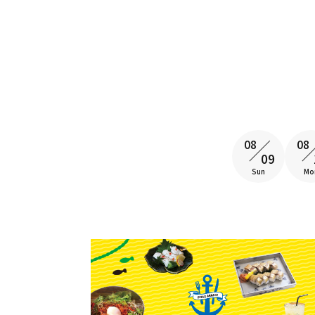
08
08
09
Sun
Mo