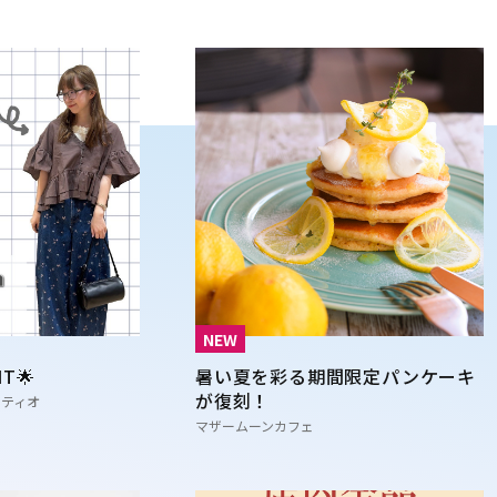
NEW
T🌟
暑い夏を彩る期間限定パンケーキ
が復刻！
ッティオ
マザームーンカフェ