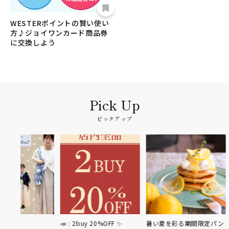
WESTERポイントの賢い使い
方♪ジョイワンカード商品券
に交換しよう
ピックアップ
📣 : 2buy 20%OFF ✨
暑い夏を彩る期間限定パン
新発売ケー