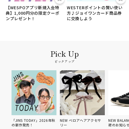
【WESPOアプリ新規入会特
WESTERポイントの賢い使い
典】1,000円分の限定クーポ
方♪ジョイワンカード商品券
ンプレゼント！
に交換しよう
ピックアップ
「JINS TODAY」2026年秋
NEW ベロアヘアアクセサ
NEW BAL
の新作発売！
リー
荷のお知ら