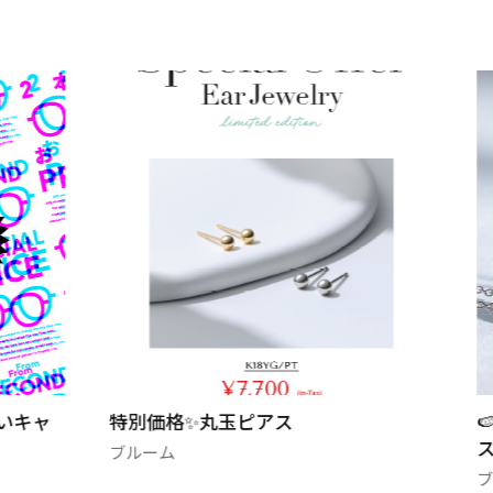
🍉水や汗に強い！夏おすすめステンレ
ス⛓
ブルーム