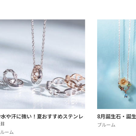
8月誕生石・誕生花🌻
ベリテ 秋の新
ブルーム
ベリテ