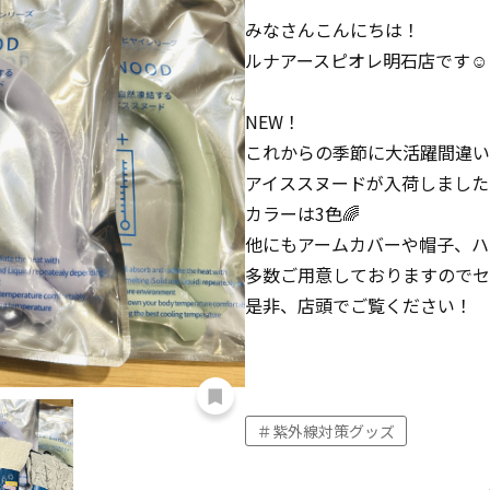
みなさんこんにちは！
ルナアースピオレ明石店です☺︎
NEW！
これからの季節に大活躍間違い
アイススヌードが入荷しました
カラーは3色🌈
他にもアームカバーや帽子、ハ
多数ご用意しておりますのでセ
是非、店頭でご覧ください！
紫外線対策グッズ