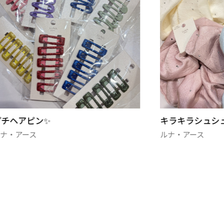
キラキラシュシュ✨
セラミックポス
ルナ・アース
ルナ・アース