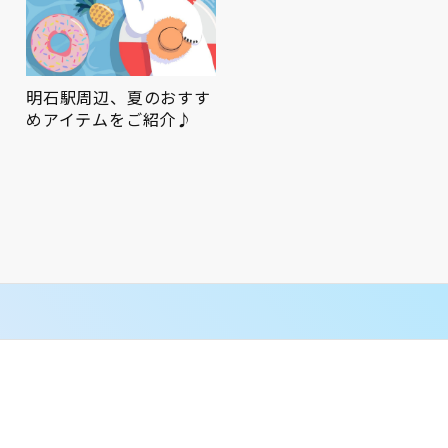
ピオレ明石でかしこくポ
「ピオレアトリエ」「ピ
イ活✨
オレアトリエ＋」スケジ
ュール…